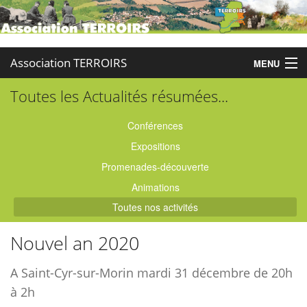
Association TERROIRS
MENU
Toutes les Actualités résumées...
Accueil
Activités
Conférences
Expositions
Publications
Promenades-découverte
Administration
Animations
Toutes nos activités
Partenaires
Nouvel an 2020
Enquêtes
A Saint-Cyr-sur-Morin mardi 31 décembre de 20h
Contact
à 2h
Boutique