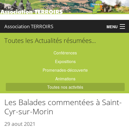
Association TERROIRS
MENU
Toutes les Actualités résumées...
Accueil
Activités
Conférences
Expositions
Publications
Promenades-découverte
Administration
Animations
Toutes nos activités
Partenaires
Les Balades commentées à Saint-
Enquêtes
Cyr-sur-Morin
Contact
29 aout 2021
Boutique