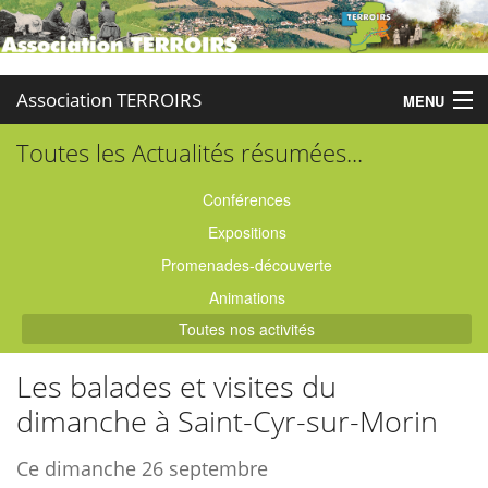
Association TERROIRS
MENU
Toutes les Actualités résumées...
Accueil
Activités
Conférences
Expositions
Publications
Promenades-découverte
Administration
Animations
Toutes nos activités
Partenaires
Les balades et visites du
Enquêtes
dimanche à Saint-Cyr-sur-Morin
Contact
Ce dimanche 26 septembre
Boutique