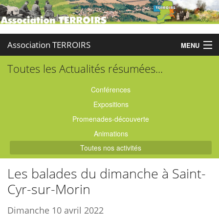
Association TERROIRS
MENU
Toutes les Actualités résumées...
Accueil
Activités
Conférences
Expositions
Publications
Promenades-découverte
Administration
Animations
Toutes nos activités
Partenaires
Les balades du dimanche à Saint-
Enquêtes
Cyr-sur-Morin
Contact
Dimanche 10 avril 2022
Boutique