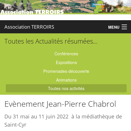
Association TERROIRS
MENU
Toutes les Actualités résumées...
Accueil
Activités
Conférences
Expositions
Publications
Promenades-découverte
Administration
Animations
Toutes nos activités
Partenaires
Evènement Jean-Pierre Chabrol
Enquêtes
Du 31 mai au 11 juin 2022 à la médiathèque de
Contact
Saint-Cyr
Boutique