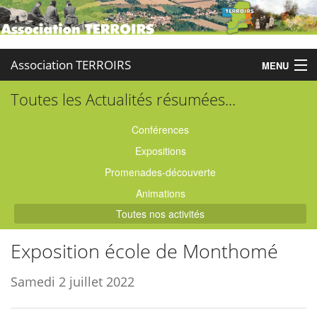
Association TERROIRS
MENU
Toutes les Actualités résumées...
Accueil
Activités
Conférences
Expositions
Publications
Promenades-découverte
Administration
Animations
Toutes nos activités
Partenaires
Exposition école de Monthomé
Enquêtes
Samedi 2 juillet 2022
Contact
Boutique